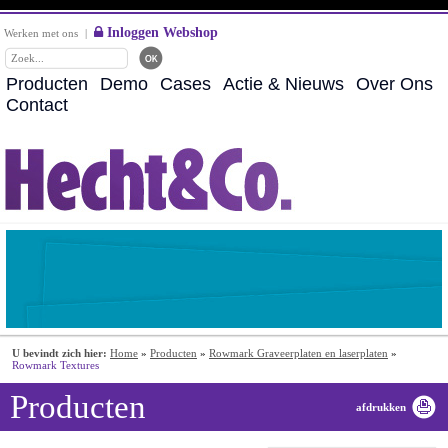
Inloggen Webshop
Werken met ons
|
Producten
Demo
Cases
Actie & Nieuws
Over Ons
Contact
U bevindt zich hier:
Home
»
Producten
»
Rowmark Graveerplaten en laserplaten
»
Rowmark Textures
Producten
afdrukken