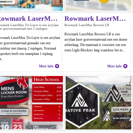
Rowmark LaserMax Tri-Layer
Rowmark LaserMax Reverse LB
wmark LaserMax Tri-Layer is een acrylaat
Rowmark LaserMax Reverse LB
ser graveermateriaal met 2 toplagen
Rowmark LaserMax Reverse LB is een
wmark LaserMax Tri-Layer is een acrylaat
acrylaat laser graveermateriaal met een dunne
ser graveermateriaal gemaakt van een
achterlaag. Dit materiaal is voorzien van een
siskleur met daarop 2 toplagen. Normaal
extra Light Blockers laag waardoor het m...
sproken heeft een naamplaat 1 toplaag
...
Meer info
Meer info