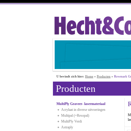
U bevindt zich hier:
Home
»
Producten
»
Rowmark Gra
Producten
R
MultiPly Graveer- lasermateriaal
Acrylaat in diverse uitvoeringen
Me
Multipal (=Resopal)
la
MultiPly Verdi
Astraply