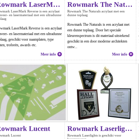
Rowmark LaserMark Reverse
Rowmark The Naturals
wmark LaserMark Reverse is een acrylaat
Rowmark The Naturals acrylaat met een
aveer- en lasermateriaal met een ultradunne
dunne toplaag
plaag
Rowmark The Naturals is een acrylaat met
wmark LaserMark Reverse is een acrylaat
een dunne toplaag. Door het speciale
aveer- en lasermateriaal met een ultradunne
kleurenspectrum is dit materiaal uitstekend
plaag, geschikt voor naamplaten, type
geschikt in een door moderne architekten
aten, trofeeën, awards etc.
ontw...
Meer info
Meer info
owmark Lucent
Rowmark Laserlights
wmark Lucent
Rowmark Laserlights is geschikt voor