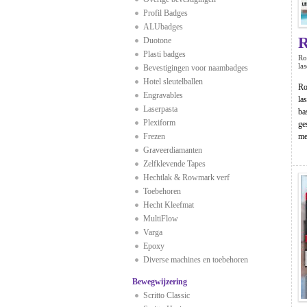
Profil Badges
ALUbadges
Duotone
Plasti badges
Ro
la
Bevestigingen voor naambadges
Hotel sleutelballen
Ro
Engravables
la
Laserpasta
ba
Plexiform
ge
Frezen
met
Graveerdiamanten
Zelfklevende Tapes
Hechtlak & Rowmark verf
Toebehoren
Hecht Kleefmat
MultiFlow
Varga
Epoxy
Diverse machines en toebehoren
Bewegwijzering
Scritto Classic