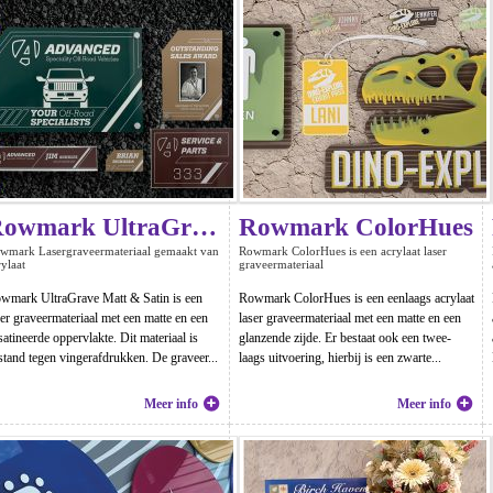
Rowmark UltraGrave Matt & Satin
Rowmark ColorHues
wmark Lasergraveermateriaal gemaakt van
Rowmark ColorHues is een acrylaat laser
rylaat
graveermateriaal
wmark UltraGrave Matt & Satin is een
Rowmark ColorHues is een eenlaags acrylaat
ser graveermateriaal met een matte en een
laser graveermateriaal met een matte en een
satineerde oppervlakte. Dit materiaal is
glanzende zijde. Er bestaat ook een twee-
stand tegen vingerafdrukken. De graveer...
laags uitvoering, hierbij is een zwarte...
Meer info
Meer info