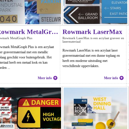
Rowmark MetalGraph Plus
Rowmark LaserMax
wmark MetalGraph Plus
Rowmark LaserMax is een acrylaat graveer en
lasermateriaal
wmark MetalGraph Plus is een acrylaat
Rowmark LaserMax is een acrylaat laser
ser graveermateriaal met een metallic
graveermateriaal met een dunne toplaag en
plaag geschikt voor buitengebruik. Het
heeft een moderne uitstraling met
teriaal heeft een metaal look en kan
verschillende oppervlaktes.
rden ...
Meer info
Meer info