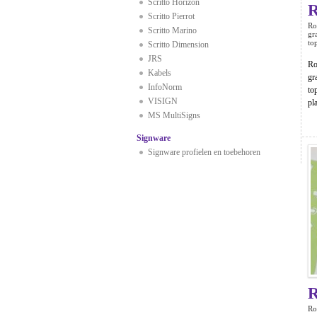
Scritto Horizon
Scritto Pierrot
Ro
Scritto Marino
gr
to
Scritto Dimension
JRS
Ro
Kabels
gr
InfoNorm
to
VISIGN
pl
MS MultiSigns
Signware
Signware profielen en toebehoren
R
Ro