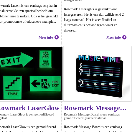
lasergraveren
wmark Lucent is een eenlaags acrylaat in
Rowmark Laserlights is geschikt voor
anslucente kleuren speciaal bedoeld om
lasergraveren. Het is een dun zelfklevend 2
ablonen mee te maken. Ook is het geschikt
laags materiaal. Het is zeer flexibel en
or promotionele of educatieve naampla...
duurzaam en is bestand tegen water en
diverse...
Meer info
Meer info
owmark LaserGlow
Rowmark Message Board
wmark LaserGlow is een gemodificeerd
Rowmark Message Board is een eenlaags
rylaat
gemodificeerd graveermateriaal
wmark LaserGlow is een gemodificeerd
Rowmark Message Board is een eenlaags