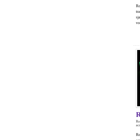
Ro
tr
sj
vo
R
Ro
ac
Ro