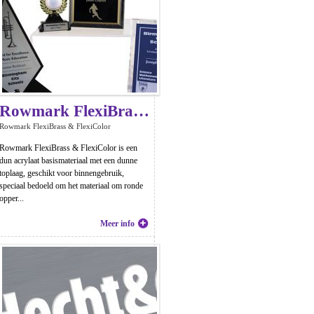
Rowmark FlexiBrass & FlexiColor
Rowmark FlexiBrass & FlexiColor
Rowmark FlexiBrass & FlexiColor is een
dun acrylaat basismateriaal met een dunne
toplaag, geschikt voor binnengebruik,
speciaal bedoeld om het materiaal om ronde
opper...
Meer info