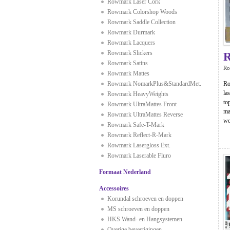
Rowmark Laser Cork
Rowmark Colorshop Woods
Rowmark Saddle Collection
Rowmark Durmark
Rowmark Lacquers
Rowmark Slickers
Rowmark Satins
Ro
Rowmark Mattes
Rowmark NomarkPlus&StandardMet.
Ro
la
Rowmark HeavyWeights
to
Rowmark UltraMattes Front
ma
Rowmark UltraMattes Reverse
wo
Rowmark Safe-T-Mark
Rowmark Reflect-R-Mark
Rowmark Lasergloss Ext.
Rowmark Laserable Fluro
Formaat Nederland
Accessoires
Korundal schroeven en doppen
MS schroeven en doppen
HKS Wand- en Hangsystemen
Overige bevestigingen