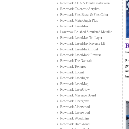
Rowmark ADA & Braille materialen
Rowmark Colorcast Acrylics
Rowmark FlexiBrass & FlexiColor
Rowmark MetalGraph Plus
Rowmark LaserMax
Lasermax Brushed Simulated Metallic
Rowmark LaserMax Tri-Layer
Rowmark LaserMax Reverse LB
Rowmark LaserMark Front
Ro
Rowmark LaserMark Reverse
Rowmark The Naturals
Ro
ge
Rowmark Textures
ma
Rowmark Lucent
br
Rowmark Laserlights
Rowmark LaserMag
Rowmark LaserGlow
Rowmark Message Board
Rowmark Fibergrave
Rowmark Alderwood
Rowmark Laserwood
Rowmark Woodthins
Rowmark HardWood