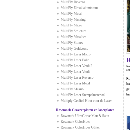
MultiPly Reverso
MultiPly Eloxal aluminium
MultiPly Metal
MultiPly Messing
MultiPly Micro
MultiPly Structura
MultiPly Metallica
MultiPly Stones
MultiPly Goldcoast
MultiPly Laser Micro
MultiPly Laser Folie
MultiPly Laser Verdi 2
Ro
ac
MultiPly Laser Verdi
MultiPly Laser Reverso
Ro
MultiPly Laser Metal
la
MultiPly Alusub
ge
be
MultiPly Laser Stempelmateriaal
Multiply Geolied Hout voor de Laser
Rowmark Graveerplaten en laserplaten
Rowmark UltraGrave Matt & Satin
Rowmark ColorHues
Rowmark ColorHues Glitter