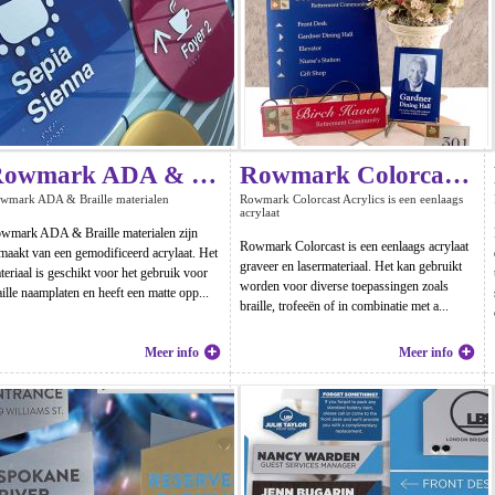
Rowmark ADA & Braille materialen
Rowmark Colorcast Acrylics
wmark ADA & Braille materialen
Rowmark Colorcast Acrylics is een eenlaags
acrylaat
wmark ADA & Braille materialen zijn
Rowmark Colorcast is een eenlaags acrylaat
maakt van een gemodificeerd acrylaat. Het
graveer en lasermateriaal. Het kan gebruikt
teriaal is geschikt voor het gebruik voor
worden voor diverse toepassingen zoals
aille naamplaten en heeft een matte opp...
braille, trofeeën of in combinatie met a...
Meer info
Meer info