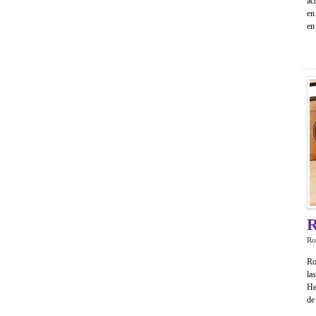
ac
en
en
R
Ro
Ro
la
He
de