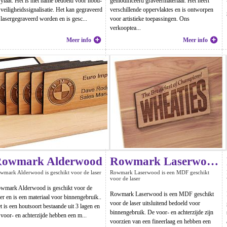
rylaat. Het is met name bedoeld voor nood-
gemodificeerd graveermateriaal. Het heeft
 veiligheidssignalisatie. Het kan gegraveerd
verschillende oppervlaktes en is ontworpen
 lasergegraveerd worden en is gesc...
voor artistieke toepassingen. Ons
verkooptea...
Meer info
Meer info
owmark Alderwood
Rowmark Laserwood
wmark Alderwood is geschikt voor de laser
Rowmark Laserwood is een MDF geschikt
voor de laser
wmark Alderwood is geschikt voor de
Rowmark Laserwood is een MDF geschikt
ser en is een materiaal voor binnengebruik..
voor de laser uitsluitend bedoeld voor
t is een houtsoort bestaande uit 3 lagen en
binnengebruik. De voor- en achterzijde zijn
 voor- en achterzijde hebben een m...
voorzien van een fineerlaag en hebben een