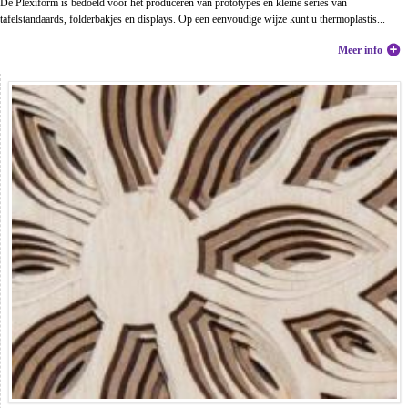
De Plexiform is bedoeld voor het produceren van prototypes en kleine series van
tafelstandaards, folderbakjes en displays. Op een eenvoudige wijze kunt u thermoplastis...
Meer info