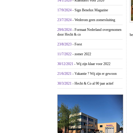
14/1/2026
- Kalenders voor 2026
17/9/2024
- Sign Benelux Magazine
23/7/2024
- Wederom geen zomersluiting
29/6/2024
- Formaat Nederland overgenomen
door Hecht & co
be
23/8/2023
- Feest
11/7/2022
- zomer 2022
30/12/2021
- Wij zijn klaar voor 2022
21/6/2021
- Vakantie ? Wij zijn er gewoon
30/3/2021
- Hecht & Co al 90 jaar actief