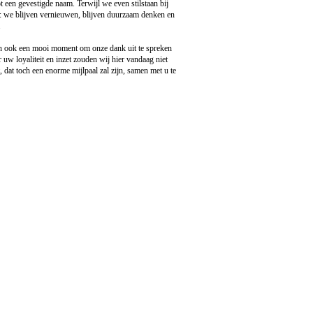
t een gevestigde naam. Terwijl we even stilstaan bij
er: we blijven vernieuwen, blijven duurzaam denken en
.
dan ook een mooi moment om onze dank uit te spreken
uw loyaliteit en inzet zouden wij hier vandaag niet
 dat toch een enorme mijlpaal zal zijn, samen met u te