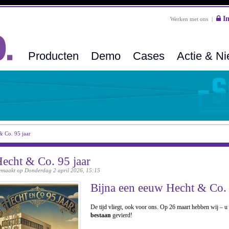
In
Werken met ons
|
Producten
Demo
Cases
Actie & N
& Co. 95 jaar
echt & Co. 95 jaar
maakt op Donderdag 2 april 2026, 15:15
Bijna een eeuw Hecht & Co.
De tijd vliegt, ook voor ons. Op 26 maart hebben wij – 
bestaan
gevierd!