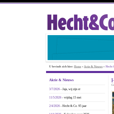
U bevindt zich hier:
Home
»
Actie & Nieuws
»
Hecht 
H
Aktie & Nieuws
Ge
3/7/2026
- Jaja, wij zijn er
11/5/2026
- vrijdag 15 mei
2/4/2026
- Hecht & Co. 95 jaar