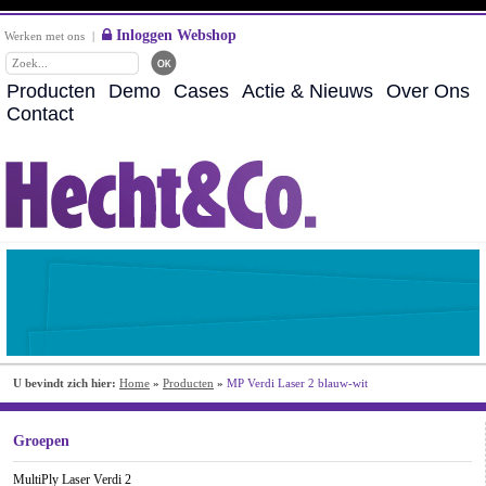
Inloggen Webshop
Werken met ons
|
Producten
Demo
Cases
Actie & Nieuws
Over Ons
Contact
U bevindt zich hier:
Home
»
Producten
»
MP Verdi Laser 2 blauw-wit
Groepen
MultiPly Laser Verdi 2