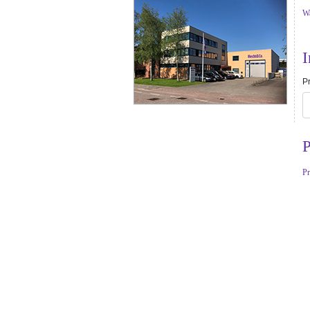
Wa
I
Pr
P
Pr