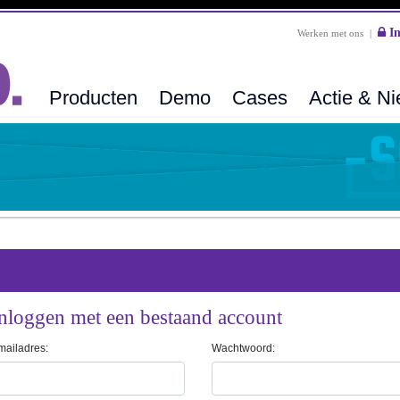
In
Werken met ons
|
Producten
Demo
Cases
Actie & N
nloggen met een bestaand account
mailadres:
Wachtwoord: