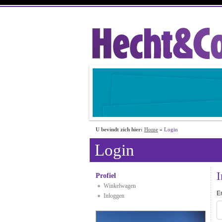
U bevindt zich hier:
Home
»
Login
Login
I
Profiel
Winkelwagen
E
Inloggen